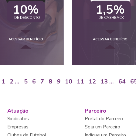
10%
1,5%
DE DESCONTO
DE CASHBACK
ACESSAR BENEFÍCIO
ACESSAR BENEFÍCIO
1
2
…
5
6
7
8
9
10
11
12
13
…
64
6
Atuação
Parceiro
Sindicatos
Portal do Parceiro
Empresas
Seja um Parceiro
Clubes de Futebol
Indique um Parceiro