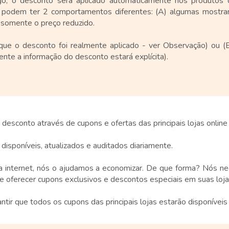
o, o desconto será aplicado automaticamente nos produtos do
 podem ter 2 comportamentos diferentes: (A) algumas mostra
 somente o preço reduzido.
a que o desconto foi realmente aplicado - ver Observação) ou (
nte a informação do desconto estará explícita).
sconto através de cupons e ofertas das principais lojas online n
isponíveis, atualizados e auditados diariamente.
la internet, nós o ajudamos a economizar. De que forma? Nós
e oferecer cupons exclusivos e descontos especiais em suas lojas
ntir que todos os cupons das principais lojas estarão disponívei