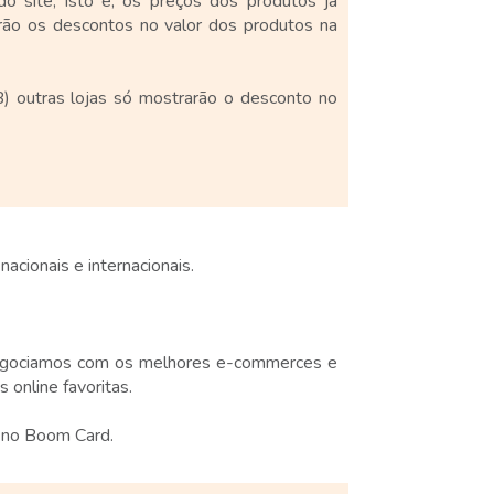
 site, isto é, os preços dos produtos já
rão os descontos no valor dos produtos na
B) outras lojas só mostrarão o desconto no
acionais e internacionais.
 negociamos com os melhores e-commerces e
 online favoritas.
s no Boom Card.