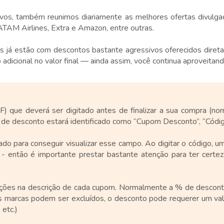
vos, também reunimos diariamente as melhores ofertas divulgad
ATAM Airlines, Extra e Amazon, entre outras.
já estão com descontos bastante agressivos oferecidos diretam
icional no valor final — ainda assim, você continua aproveitand
que deverá ser digitado antes de finalizar a sua compra (norm
 de desconto estará identificado como “Cupom Desconto”, “Códig
do para conseguir visualizar esse campo. Ao digitar o código, u
o - então é importante prestar bastante atenção para ter certe
ições na descrição de cada cupom. Normalmente a % de desconto
as marcas podem ser excluídos, o desconto pode requerer um val
 etc.)