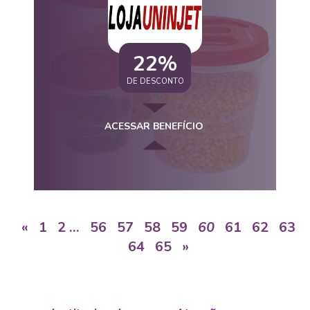
22%
DE DESCONTO
ACESSAR BENEFÍCIO
«
1
2
…
56
57
58
59
60
61
62
63
64
65
»