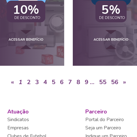
10%
5%
DE DESCONTO
DE DESCONTO
ACESSAR BENEFÍCIO
ACESSAR BENEFÍCIO
«
1
2
3
4
5
6
7
8
9
…
55
56
»
Atuação
Parceiro
Sindicatos
Portal do Parceiro
Empresas
Seja um Parceiro
Clubes de Futebol
Indique um Parceiro