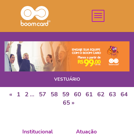
VESTUÁRIO
«
1
2
…
57
58
59
60
61
62
63
64
65
»
Institucional
Atuação