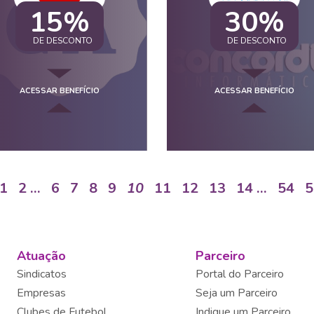
15%
30%
DE DESCONTO
DE DESCONTO
ACESSAR BENEFÍCIO
ACESSAR BENEFÍCIO
1
2
…
6
7
8
9
10
11
12
13
14
…
54
5
Atuação
Parceiro
Sindicatos
Portal do Parceiro
Empresas
Seja um Parceiro
Clubes de Futebol
Indique um Parceiro