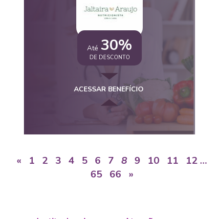
30%
Até
DE DESCONTO
ACESSAR BENEFÍCIO
«
1
2
3
4
5
6
7
8
9
10
11
12
…
65
66
»