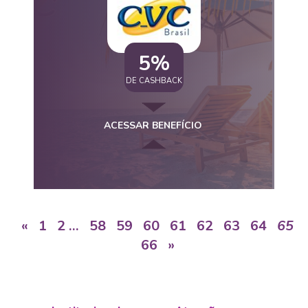
5%
DE CASHBACK
ACESSAR BENEFÍCIO
«
1
2
…
58
59
60
61
62
63
64
65
66
»